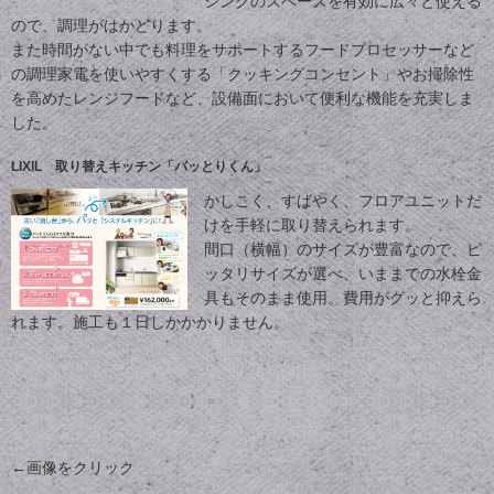
シンクのスペースを有効に広々と使える
ので、調理がはかどります。
また時間がない中でも料理をサポートするフードプロセッサーなど
の調理家電を使いやすくする「クッキングコンセント」やお掃除性
を高めたレンジフードなど、設備面において便利な機能を充実しま
した。
LIXIL 取り替えキッチン「パッとりくん」
かしこく、すばやく、フロアユニットだ
けを手軽に取り替えられます。
間口（横幅）のサイズが豊富なので、ピ
ッタリサイズが選べ、いままでの水栓金
具もそのまま使用。費用がグッと抑えら
れます。施工も１日しかかかりません。
←画像をクリック