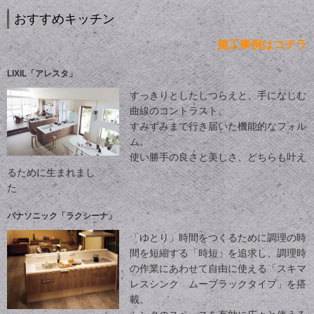
おすすめキッチン
施工事例はコチラ
LIXIL「アレスタ」
すっきりとしたしつらえと、手になじむ
曲線のコントラスト。
すみずみまで行き届いた機能的なフォル
ム。
使い勝手の良さと美しさ、どちらも叶え
るために生まれまし
た
パナソニック「ラクシーナ」
「ゆとり」時間をつくるために調理の時
間を短縮する「時短」を追求し、調理時
の作業にあわせて自由に使える「スキマ
レスシンク ムーブラックタイプ」を搭
載。