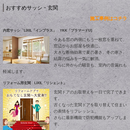
おすすめサッシ・玄関
施工事例はコチラ
内窓サッシ LIXIL「インプラス」 YKK「プラマードU]
今ある窓の内側にもう一枚窓を重ねて、
窓辺からお部屋を快適に。
大きな断熱効果で夏の暑さ、冬の寒さ、
結露の悩みを一気に解消。
さらに外からの騒音も、室内の音漏れも
軽減します。
リフォーム用玄関 LIXIL「リシェント」
玄関ドアのお取替えを一日で完了できま
す。
古くなった玄関ドアを取り替えて住まい
の表情をリフレッシュ。
さらに最新機能で防犯機能もアップしま
す。