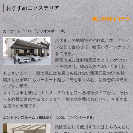
おすすめエクステリア
施工事例はコチラ
カーポート LIXIL「テリオスポートⅢ」
お住まいの地域特性や駐車台数、デザイ
ンなどに合わせて、幅広いラインナップ
をご用意。
豪雪地域には耐積雪最大２００cmとい
う最強設計。埋め込みの深い「凍土柱」
もございます。一般地域には台風にも負けない耐風圧最大54m/秒。
隣接した家屋にもカーポート越しに光を取り込む、新発想の採光タ
イプをご用意。
サイズは車を並列に１・２・３台用と並べる標準タイプから、それ
らを縦横に連結するタイプまで、敷地や台数に合わせて、さまざま
な選択が可能です。
エントランスルーム（風除室） LIXIL「ツインガードⅢ」
風除室として使用するのはもちろんとし