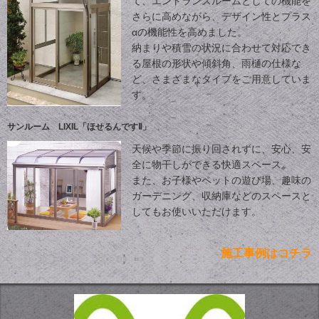
て、エントランスルームとしての機能を
さらに高めながら、デザイン性とプラス
αの機能性を高めました。
納まりや積雪の状況に合わせて対応でき
る屋根の形状や傾斜角、雨樋の仕様な
ど、さまざまなタイプをご用意していま
す。
サンルーム LIXIL「ほせるんですⅡ」
天候や季節に振り回されずに、安心、安
全に物干しができる快適スペース。
また、お子様やペットの遊び場、趣味の
ガーデニング、収納庫などのスペースと
してもお使いいただけます。
施工事例はコチラ