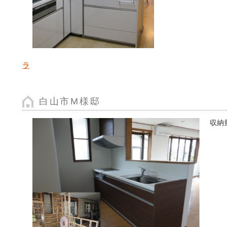
ラ
白山市M様邸
収納