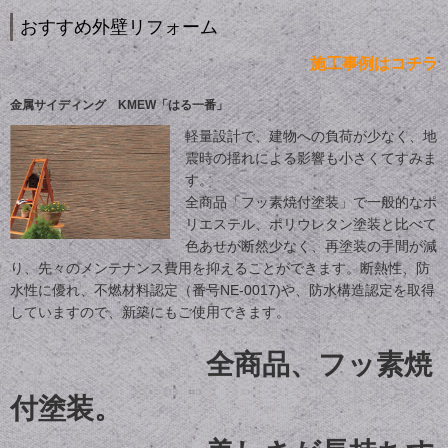
おすすめ外壁リフォーム
施工事例はコチラ
金属サイディング KMEW「はる一番」
軽量設計で、建物への負荷が少なく、地
震時の揺れによる影響も小さくてすみま
す。
全商品「フッ素焼付塗装」で一般的なポ
リエステル、ポリウレタン塗装と比べて
色あせが断然少なく、再塗装の手間が減
り、先々のメンテナンス費用を抑えることができます。断熱性、防
水性に優れ、不燃材料認定（番号NE-0017)や、防水構造認定を取得
していますので、新築にもご使用できます。
全商品、フッ素焼
付塗装。