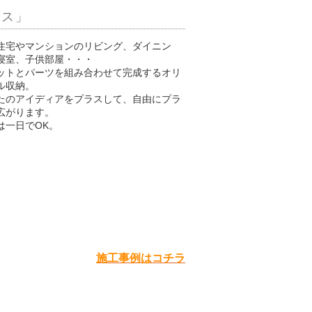
オス」
住宅やマンションのリビング、ダイニン
寝室、子供部屋・・・
ットとパーツを組み合わせて完成するオリ
ル収納。
たのアイディアをプラスして、自由にプラ
広がります。
は一日でOK。
施工事例はコチラ