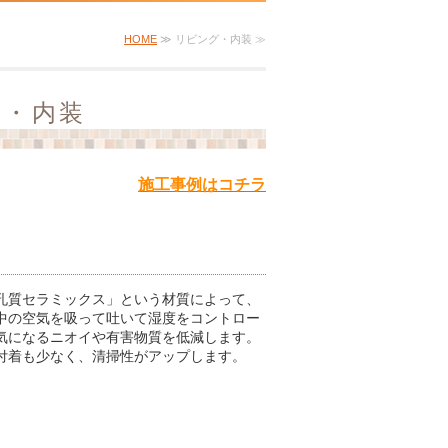
HOME
≫ リビング・内装 ≫
グ・内装
施工事例はコチラ
孔質セラミックス」という材質によって、
中の空気を吸って吐いて湿度をコントロー
気になるニオイや有害物質を低減します。
付着も少なく、清掃性がアップします。