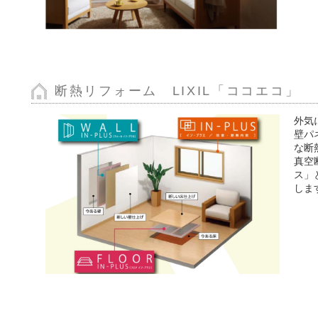
断熱リフォーム LIXIL「ココエコ」
外気
壁パ
な断
真空
ス」
しま