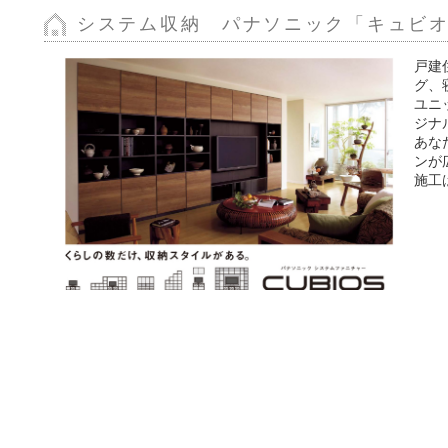
システム収納 パナソニック「キュビ
戸建
グ、
ユニ
ジナ
あな
ンが
施工